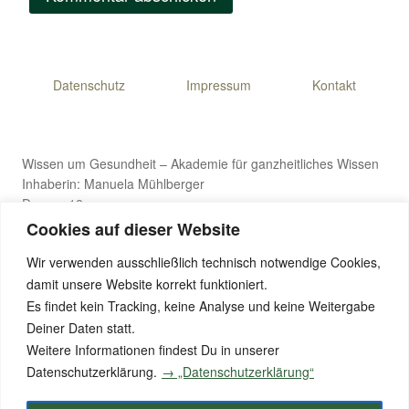
Datenschutz
Impressum
Kontakt
Wissen um Gesundheit – Akademie für ganzheitliches Wissen
Inhaberin: Manuela Mühlberger
Danner 12
4971 Aurolzmünster, Österreich
Cookies auf dieser Website
Wir verwenden ausschließlich technisch notwendige Cookies,
damit unsere Website korrekt funktioniert.
E-Mail: wissen-um-gesundheit@gmx.de
Es findet kein Tracking, keine Analyse und keine Weitergabe
Telefon: +43 176 8411 9281
Deiner Daten statt.
Weitere Informationen findest Du in unserer
Datenschutzerklärung.
→ „Datenschutzerklärung“
© 2026 Wissen um Gesundheit – Alle Rechte vorbehalten