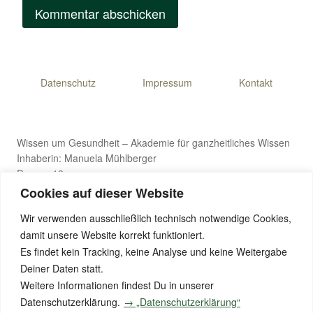
Datenschutz
Impressum
Kontakt
Wissen um Gesundheit – Akademie für ganzheitliches Wissen
Inhaberin: Manuela Mühlberger
Danner 12
4971 Aurolzmünster, Österreich
Cookies auf dieser Website
Wir verwenden ausschließlich technisch notwendige Cookies,
damit unsere Website korrekt funktioniert.
E-Mail: wissen-um-gesundheit@gmx.de
Es findet kein Tracking, keine Analyse und keine Weitergabe
Telefon: +43 176 8411 9281
Deiner Daten statt.
Weitere Informationen findest Du in unserer
Datenschutzerklärung.
→ „Datenschutzerklärung“