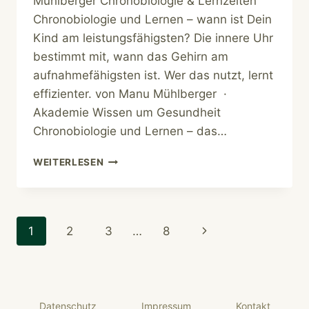
Mühlberger Chronobiologie & Lernzeiten
Chronobiologie und Lernen – wann ist Dein
Kind am leistungsfähigsten? Die innere Uhr
bestimmt mit, wann das Gehirn am
aufnahmefähigsten ist. Wer das nutzt, lernt
effizienter. von Manu Mühlberger ·
Akademie Wissen um Gesundheit
Chronobiologie und Lernen – das…
CHRONOBIOLOGIE
WEITERLESEN
&
LERNEN
Seitennavigation
Nächste
1
2
3
…
8
Seite
Datenschutz
Impressum
Kontakt