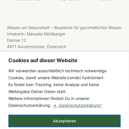
Wissen um Gesundheit – Akademie für ganzheitliches Wissen
Inhaberin: Manuela Mühlberger
Danner 12
4971 Aurolzmünster, Österreich
Cookies auf dieser Website
Wir verwenden ausschließlich technisch notwendige
Cookies, damit unsere Website korrekt funktioniert.
E-Mail: wissen-um-gesundheit@gmx.de
Es findet kein Tracking, keine Analyse und keine
Telefon: +43 176 8411 9281
Weitergabe Deiner Daten statt.
Weitere Informationen findest Du in unserer
Datenschutzerklärung.
→ „Datenschutzerklärung“
© 2026 Wissen um Gesundheit – Alle Rechte vorbehalten
Akzeptieren