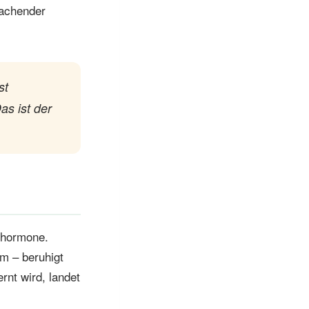
lachender
st
s ist der
shormone.
m – beruhigt
nt wird, landet