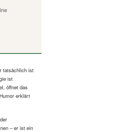
eine
tatsächlich ist
ie ist
l, öffnet das
Humor erklärt
 der
en – er ist ein