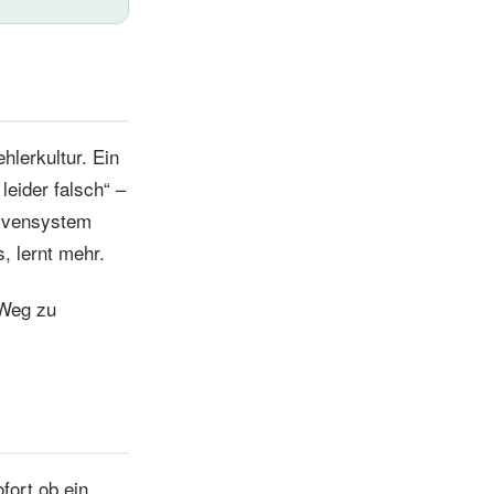
hlerkultur. Ein
leider falsch“ –
ervensystem
, lernt mehr.
 Weg zu
fort ob ein