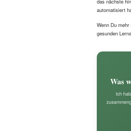
das nächste hin
automatisiert h
Wenn Du mehr d
gesunden Lernal
Was wi
Ich hab
zusammenge