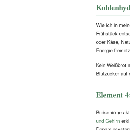
Kohlenhyd
Wie ich in mei
Frühstück entsc
oder Käse, Nat
Energie freiset
Kein Weißbrot m
Blutzucker auf e
Element 4:
Bildschirme ak
und Gehirn
erkl
Dopaminsystem 