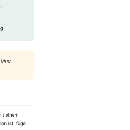
n
ng
 eine
mit einem
n ist, füge