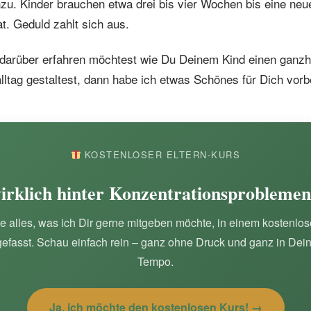
zu. Kinder brauchen etwa drei bis vier Wochen bis eine neu
at. Geduld zahlt sich aus.
arüber erfahren möchtest wie Du Deinem Kind einen ganzhe
ltag gestaltest, dann habe ich etwas Schönes für Dich vorbe
KOSTENLOSER ELTERN-KURS
rklich hinter Konzentrationsproblemen
e alles, was ich Dir gerne mitgeben möchte, in einem kostenlo
fasst. Schau einfach rein – ganz ohne Druck und ganz in Dei
Tempo.
Ja, ich möchte den kostenlosen Kurs! →