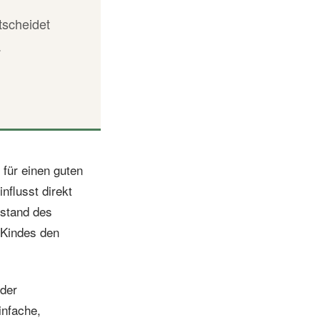
tscheidet
.
 für einen guten
nflusst direkt
ustand des
 Kindes den
 der
infache,