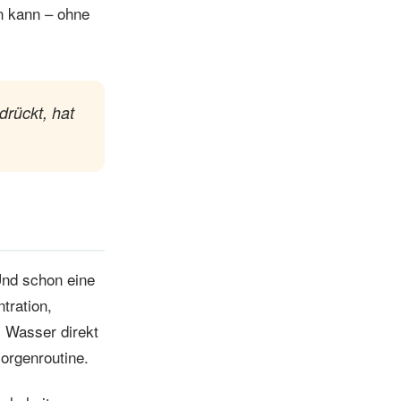
n kann – ohne
drückt, hat
 Und schon eine
tration,
s Wasser direkt
orgenroutine.