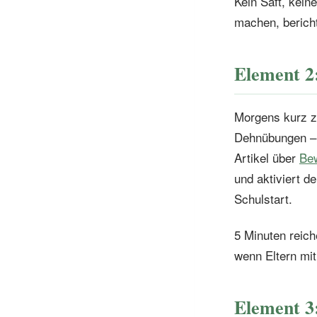
Kein Saft, kein
machen, bericht
Element 2
Morgens kurz z
Dehnübungen – 
Artikel über
Be
und aktiviert d
Schulstart.
5 Minuten reic
wenn Eltern mi
Element 3