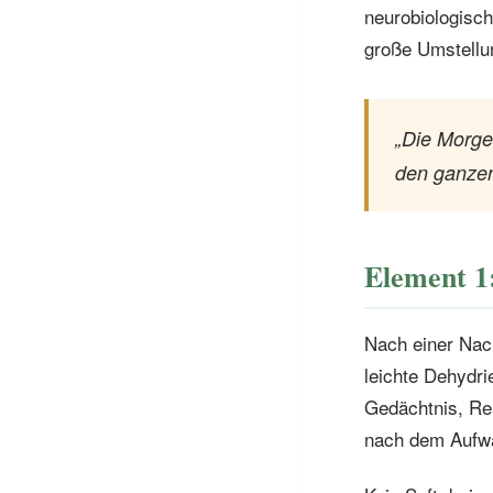
neurobiologisc
große Umstellun
„Die Morgen
den ganzen
Element 1
Nach einer Nach
leichte Dehydri
Gedächtnis, Rea
nach dem Aufwac