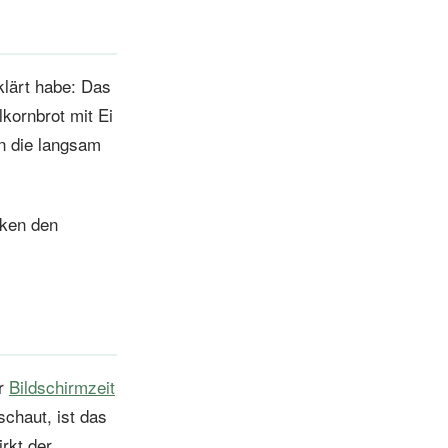
klärt habe: Das
lkornbrot mit Ei
n die langsam
cken den
er
Bildschirmzeit
chaut, ist das
rkt der