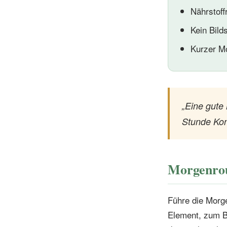
Nährstoff
Kein Bild
Kurzer M
„Eine gute
Stunde Kon
Morgenrout
Führe die Morge
Element, zum B