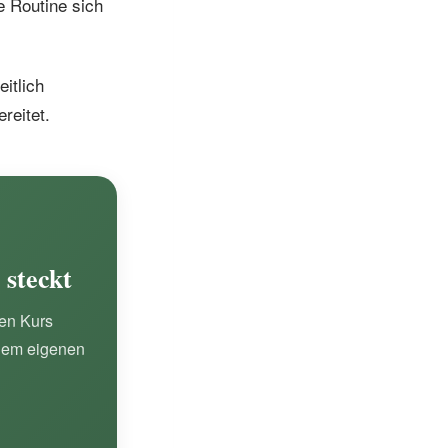
e Routine sich
itlich
reitet.
 steckt
sen Kurs
nem eigenen