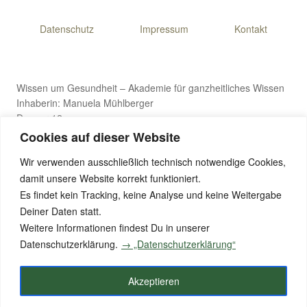
Datenschutz
Impressum
Kontakt
Wissen um Gesundheit – Akademie für ganzheitliches Wissen
Inhaberin: Manuela Mühlberger
Danner 12
4971 Aurolzmünster, Österreich
Cookies auf dieser Website
Wir verwenden ausschließlich technisch notwendige Cookies,
damit unsere Website korrekt funktioniert.
E-Mail: wissen-um-gesundheit@gmx.de
Es findet kein Tracking, keine Analyse und keine Weitergabe
Telefon: +43 176 8411 9281
Deiner Daten statt.
Weitere Informationen findest Du in unserer
Datenschutzerklärung.
→ „Datenschutzerklärung“
© 2026 Wissen um Gesundheit – Alle Rechte vorbehalten
Akzeptieren