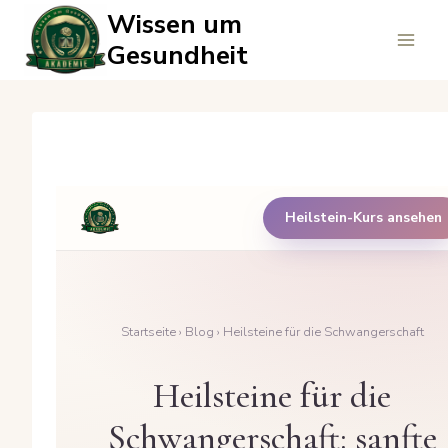
Zum
Wissen um
Inhalt
Gesundheit
springen
Heilstein-Kurs ansehen
Startseite
›
Blog
› Heilsteine für die Schwangerschaft
Heilsteine für die
Schwangerschaft: sanfte