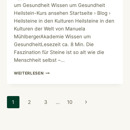
um Gesundheit Wissen um Gesundheit
Heilstein-Kurs ansehen Startseite › Blog ›
Heilsteine in den Kulturen Heilsteine in den
Kulturen der Welt von Manuela
MühlbergerAkademie Wissen um
GesundheitLesezeit ca. 8 Min. Die
Faszination für Steine ist so alt wie die
Menschheit selbst –…
HEILSTEINE
WEITERLESEN
KULTUREN
Seitennavigation
Nächste
1
2
3
…
10
Seite