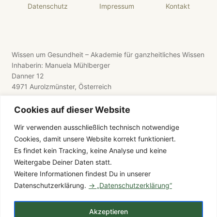
Datenschutz
Impressum
Kontakt
Wissen um Gesundheit – Akademie für ganzheitliches Wissen
Inhaberin: Manuela Mühlberger
Danner 12
4971 Aurolzmünster, Österreich
Cookies auf dieser Website
Wir verwenden ausschließlich technisch notwendige
Cookies, damit unsere Website korrekt funktioniert.
E-Mail: wissen-um-gesundheit@gmx.de
Es findet kein Tracking, keine Analyse und keine
Telefon: +43 176 8411 9281
Weitergabe Deiner Daten statt.
Weitere Informationen findest Du in unserer
Datenschutzerklärung.
→ „Datenschutzerklärung“
© 2026 Wissen um Gesundheit – Alle Rechte vorbehalten
Akzeptieren