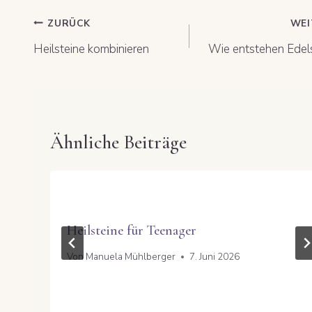
Beitragsnavigation
ZURÜCK
WEI
Heilsteine kombinieren
Wie entstehen Edel
Ähnliche Beiträge
Heilsteine für Teenager
Von
Manuela Mühlberger
7. Juni 2026