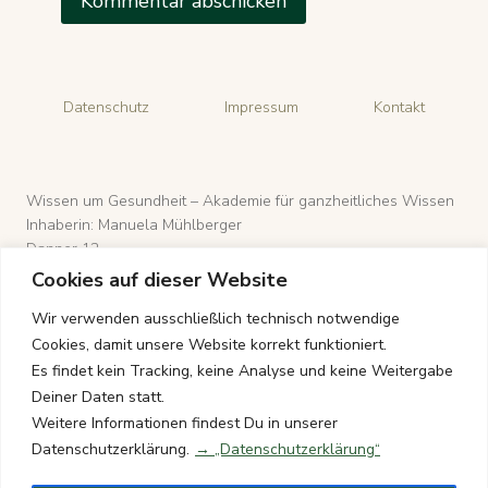
Datenschutz
Impressum
Kontakt
Wissen um Gesundheit – Akademie für ganzheitliches Wissen
Inhaberin: Manuela Mühlberger
Danner 12
4971 Aurolzmünster, Österreich
Cookies auf dieser Website
Wir verwenden ausschließlich technisch notwendige
Cookies, damit unsere Website korrekt funktioniert.
E-Mail: wissen-um-gesundheit@gmx.de
Es findet kein Tracking, keine Analyse und keine Weitergabe
Telefon: +43 176 8411 9281
Deiner Daten statt.
Weitere Informationen findest Du in unserer
Datenschutzerklärung.
→ „Datenschutzerklärung“