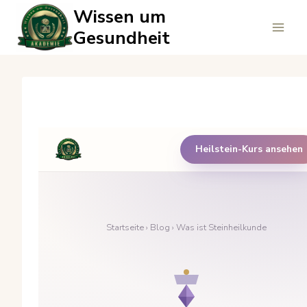
Zum
Wissen um
Inhalt
Gesundheit
springen
Heilstein-Kurs ansehen
Startseite
›
Blog
› Was ist Steinheilkunde