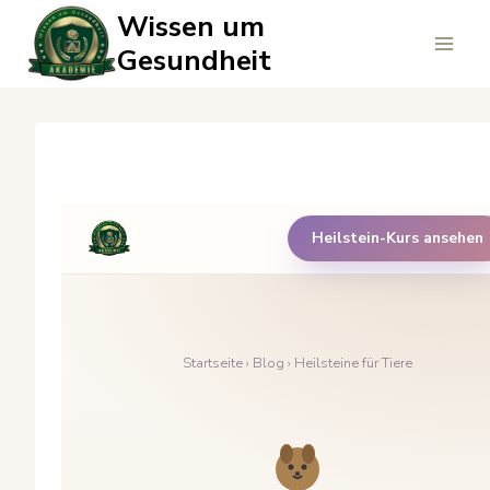
Zum
Wissen um
Inhalt
Gesundheit
springen
Heilstein-Kurs ansehen
Startseite
›
Blog
› Heilsteine für Tiere