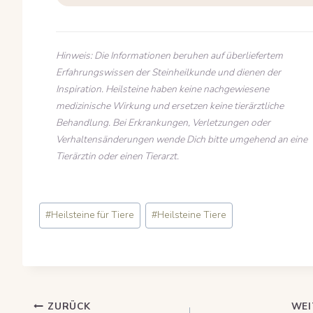
Hinweis: Die Informationen beruhen auf überliefertem
Erfahrungswissen der Steinheilkunde und dienen der
Inspiration. Heilsteine haben keine nachgewiesene
medizinische Wirkung und ersetzen keine tierärztliche
Behandlung. Bei Erkrankungen, Verletzungen oder
Verhaltensänderungen wende Dich bitte umgehend an eine
Tierärztin oder einen Tierarzt.
Schlagworte:
#
Heilsteine für Tiere
#
Heilsteine Tiere
Beitragsnavigation
ZURÜCK
WEI