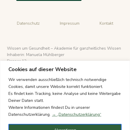
Datenschutz
Impressum
Kontakt
Wissen um Gesundheit – Akademie für ganzheitliches Wissen
Inhaberin: Manuela Mühlberger
Danner 12
4971 Aurolzmünster, Österreich
Cookies auf dieser Website
Wir verwenden ausschließlich technisch notwendige
Cookies, damit unsere Website korrekt funktioniert.
E-Mail: wissen-um-gesundheit@gmx.de
Es findet kein Tracking, keine Analyse und keine Weitergabe
Telefon: +43 176 8411 9281
Deiner Daten statt.
Weitere Informationen findest Du in unserer
Datenschutzerklärung.
→ „Datenschutzerklärung“
© 2026 Wissen um Gesundheit – Alle Rechte vorbehalten