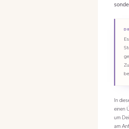
sonder
D
Es
St
ge
Zu
be
In die
einen Ü
um Dein
am Anfa