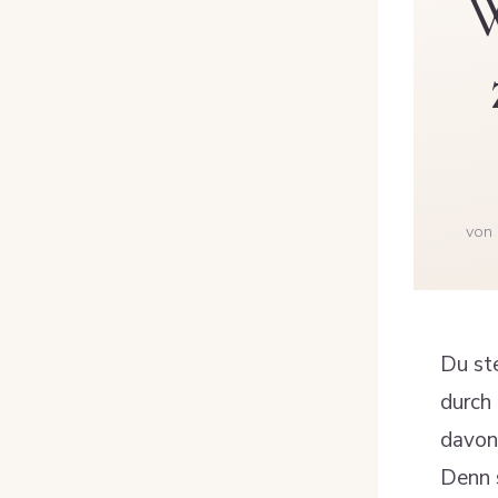
W
von
Du ste
durch 
davon 
Denn s