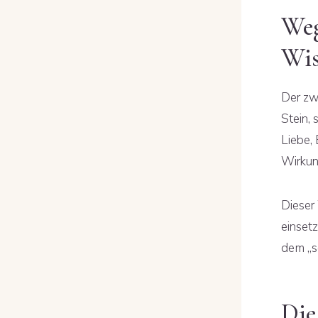
Weg
Wis
Der zw
Stein,
Liebe,
Wirkun
Dieser
einset
dem „s
Die