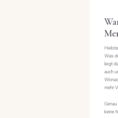
War
Men
Heilste
Was de
liegt d
auch 
Wonach
mehr V
Genau d
keine f