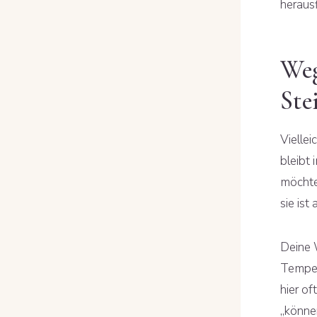
heraus
Weg
Ste
Viellei
bleibt
möchtes
sie ist
Deine 
Temper
hier of
„können