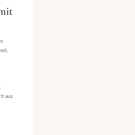
mit
im
eit,
t
ht aus