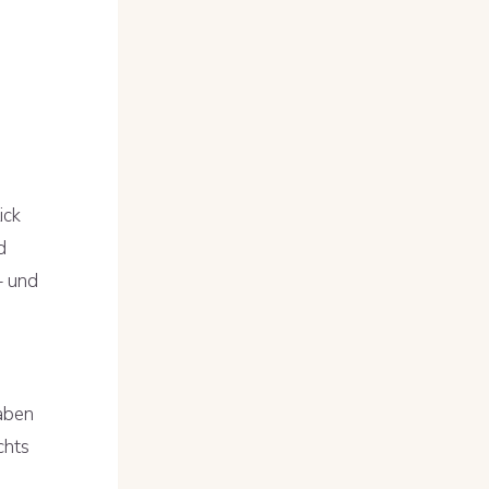
ick
d
– und
aben
chts