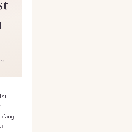
st
u
 Min.
lst
r
Anfang.
t,