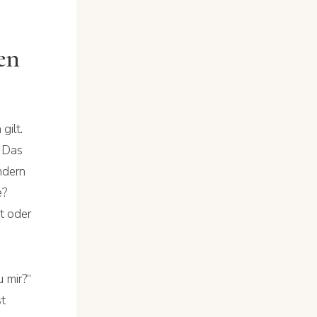
en
gilt.
. Das
ndern
e?
t oder
 mir?“
st