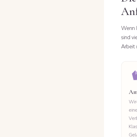
An
Wenn D
sind vi
Arbeit
Am
Wir
ein
Ver
Klas
Gel