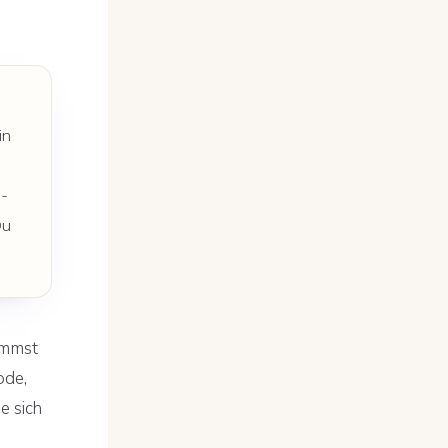
in
n-
Du
ommst
ode,
e sich