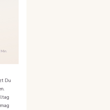
 Min.
tzt Du
en.
lltag
h mag