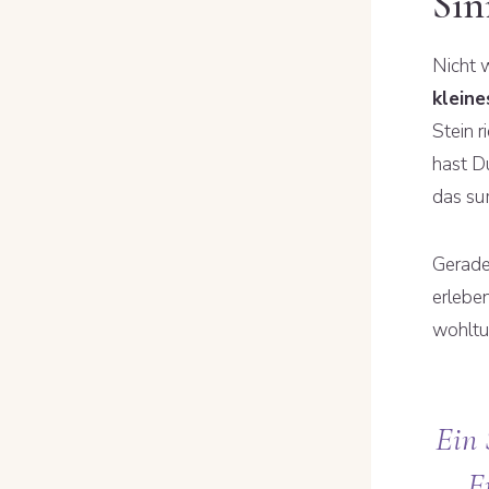
Sin
Nicht w
kleine
Stein r
hast D
das su
Gerade
erlebe
wohltu
Ein 
E