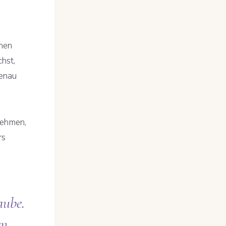
inen
chst,
genau
nehmen,
rs
aube.
n.