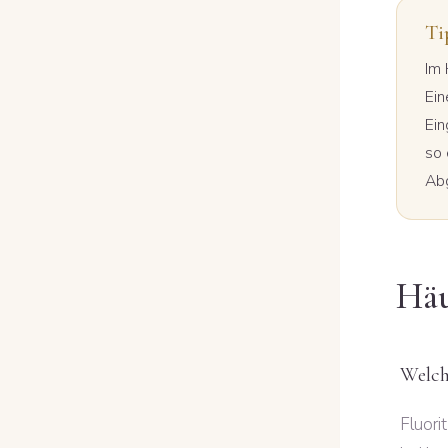
Ti
Im 
Ein
Ein
so 
Abg
Häu
Welche
Fluori