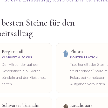
 besten Steine für den
eitsalltag
Bergkristall
Fluorit
KLARHEIT & FOKUS
KONZENTRATION
Der Allrounder auf dem
Traditionell „der Stein 
Schreibtisch. Soll klären,
Studierenden“. Wird mi
bündeln und den Geist hell
Fokus bei komplexen
halten.
Aufgaben verbunden.
Schwarzer Turmalin
Rauchquarz