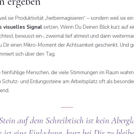
n ergeben
eil sie Produktivität „herbeimagisieren“ – sondern weil sie ein
s visuelles Signal
setzen. Wenn Du Deinen Blick kurz auf e
ichtest, bewusst ein-, zweimal tief atmest und dann weiterma
u Dir einen Mikro-Moment der Achtsamkeit geschenkt. Und 
mmiert sich über den Tag.
 feinfühlige Menschen, die viele Stimmungen im Raum wahr
n Schutz- und Erdungssteine am Arbeitsplatz oft als besonde
end.
Stein auf dem Schreibtisch ist kein Abergl
r ist eine Einladung, kurz bei Dir zu bleibe