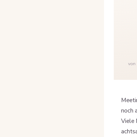
von
Meetin
noch 
Viele
achtsa