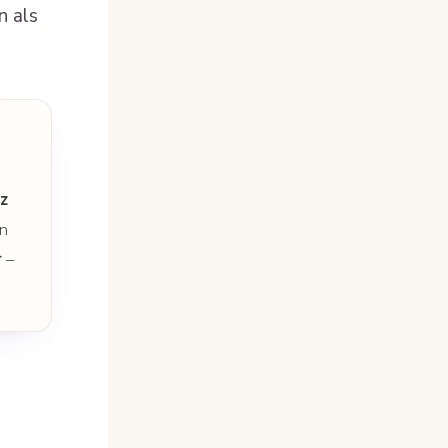
n als
z
in
r
–