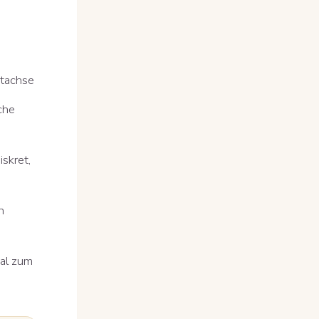
htachse
che
iskret,
n
ual zum