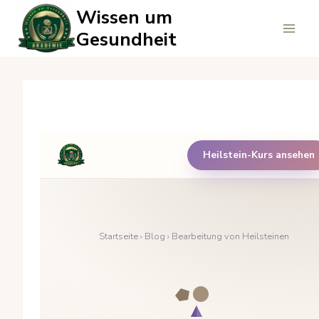
Zum
Wissen um
Inhalt
Gesundheit
springen
Heilstein-Kurs ansehen
Startseite
›
Blog
› Bearbeitung von Heilsteinen