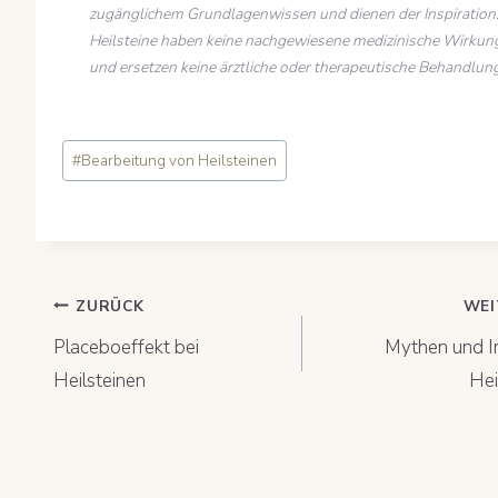
zugänglichem Grundlagenwissen und dienen der Inspiration
Heilsteine haben keine nachgewiesene medizinische Wirkun
und ersetzen keine ärztliche oder therapeutische Behandlung
Schlagworte:
#
Bearbeitung von Heilsteinen
Beitragsnavigation
ZURÜCK
WEI
Placeboeffekt bei
Mythen und I
Heilsteinen
Hei