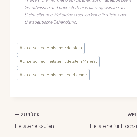
Hinweis: Die Informationen beruhen auf mineralogischem
Grundwissen und überliefertem Erfahrungswissen der
Steinheilkunde. Heilsteine ersetzen keine ärztliche oder
therapeutische Behandlung.
Schlagworte:
#
Unterschied Heilstein Edelstein
#
Unterschied Heilstein Edelstein Mineral
#
Unterschied Heilsteine Edelsteine
Beitragsnavigation
ZURÜCK
WEI
Heilsteine kaufen
Heilsteine für Hochs