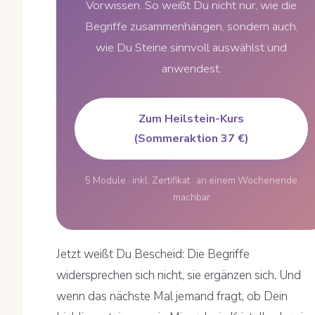
Vorwissen. So weißt Du nicht nur, wie die
Begriffe zusammenhängen, sondern auch,
wie Du Steine sinnvoll auswählst und
anwendest.
Zum Heilstein-Kurs
(Sommeraktion 37 €)
5 Module · inkl. Zertifikat · an einem Wochenende
machbar
Jetzt weißt Du Bescheid: Die Begriffe
widersprechen sich nicht, sie ergänzen sich. Und
wenn das nächste Mal jemand fragt, ob Dein