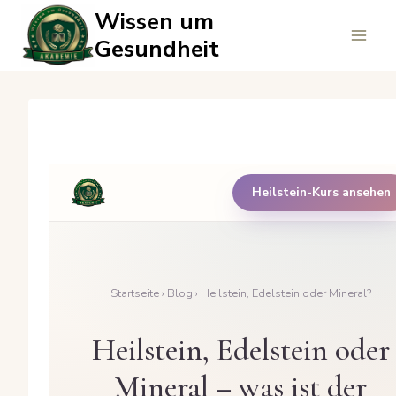
Zum
Wissen um
Inhalt
Gesundheit
springen
Heilstein-Kurs ansehen
Startseite
›
Blog
› Heilstein, Edelstein oder Mineral?
Heilstein, Edelstein oder
Mineral – was ist der