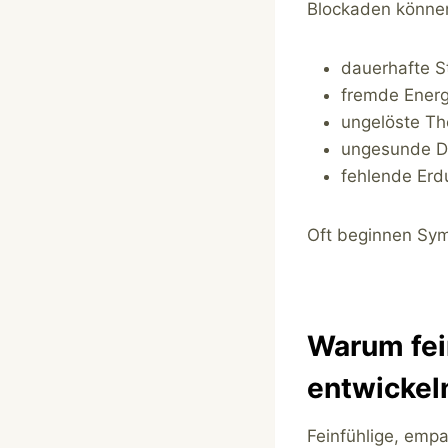
Blockaden können
dauerhafte S
fremde Energ
ungelöste T
ungesunde D
fehlende Erd
Oft beginnen Sym
Warum fei
entwickel
Feinfühlige, emp