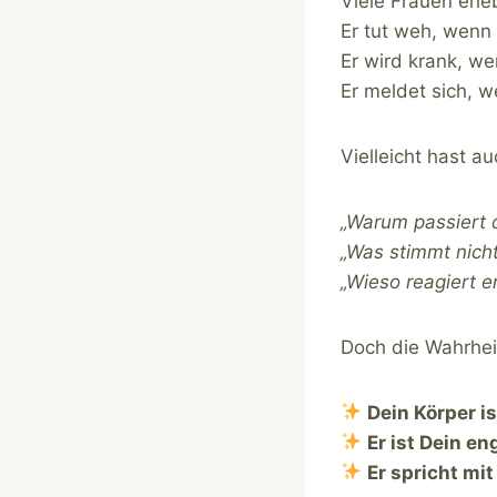
Viele Frauen erle
Er tut weh, wenn 
Er wird krank, w
Er meldet sich, w
Vielleicht hast a
„Warum passiert 
„Was stimmt nich
„Wieso reagiert er
Doch die Wahrheit 
Dein Körper is
Er ist Dein e
Er spricht mit