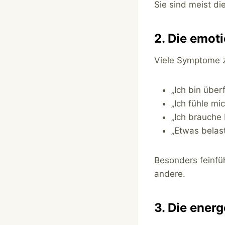
Sie sind meist di
2. Die emot
Viele Symptome z
„Ich bin über
„Ich fühle mi
„Ich brauche
„Etwas belast
Besonders feinfüh
andere.
3. Die ener