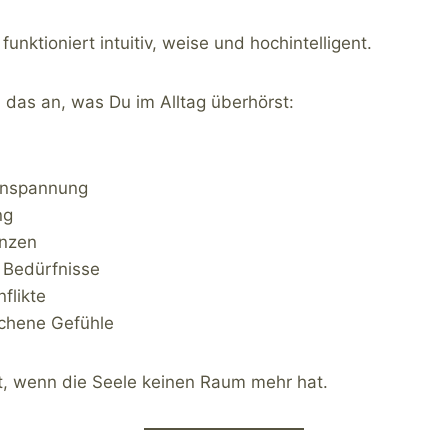
unktioniert intuitiv, weise und hochintelligent.
u das an, was Du im Alltag überhörst:
Anspannung
ng
enzen
e Bedürfnisse
flikte
chene Gefühle
ht, wenn die Seele keinen Raum mehr hat.