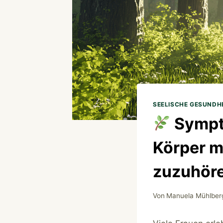
SEELISCHE GESUNDH
Sympt
Körper mi
zuzuhör
Von
Manuela Mühlber