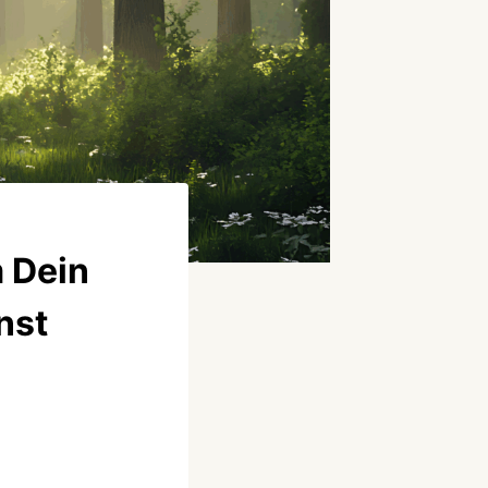
 Dein
nst