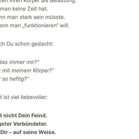
ben ihren Körper als Belastung.
man keine Zeit hat.
enn man stark sein müsste.
enn man „funktionieren“ will.
uch Du schon gedacht:
das immer mir?“
t mit meinem Körper?“
 so heftig?“
ist viel liebevoller:
t nicht Dein Feind.
ngster Verbündeter.
 Dir – auf seine Weise.