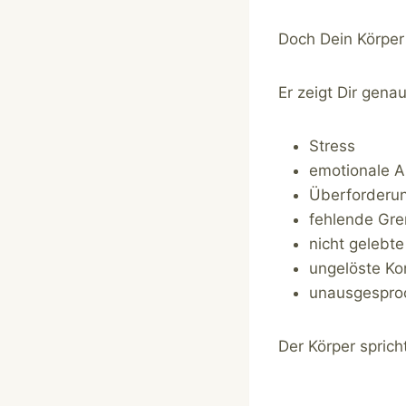
Doch Dein Körper f
Er zeigt Dir gena
Stress
emotionale 
Überforderu
fehlende Gr
nicht gelebt
ungelöste Kon
unausgespro
Der Körper spric