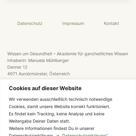
Datenschutz
Impressum
Kontakt
Wissen um Gesundheit – Akademie für ganzheitliches Wissen
Inhaberin: Manuela Mühlberger
Danner 12
4971 Aurolzmünster, Österreich
Cookies auf dieser Website
Wir verwenden ausschließlich technisch notwendige
Cookies, damit unsere Website korrekt funktioniert.
E-Mail: wissen-um-gesundheit@gmx.de
Es findet kein Tracking, keine Analyse und keine
Telefon: +43 176 8411 9281
Weitergabe Deiner Daten statt.
Weitere Informationen findest Du in unserer
Datenschutzerklärung.
→ „Datenschutzerklärung“