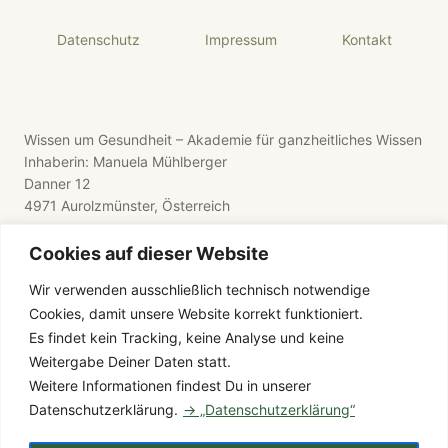
Datenschutz
Impressum
Kontakt
Wissen um Gesundheit – Akademie für ganzheitliches Wissen
Inhaberin: Manuela Mühlberger
Danner 12
4971 Aurolzmünster, Österreich
Cookies auf dieser Website
Wir verwenden ausschließlich technisch notwendige
Cookies, damit unsere Website korrekt funktioniert.
E-Mail: wissen-um-gesundheit@gmx.de
Es findet kein Tracking, keine Analyse und keine
Telefon: +43 176 8411 9281
Weitergabe Deiner Daten statt.
Weitere Informationen findest Du in unserer
Datenschutzerklärung.
→ „Datenschutzerklärung“
© 2026 Wissen um Gesundheit – Alle Rechte vorbehalten