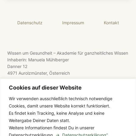
Datenschutz
Impressum
Kontakt
Wissen um Gesundheit – Akademie für ganzheitliches Wissen
Inhaberin: Manuela Mühlberger
Danner 12
4971 Aurolzmünster, Österreich
Cookies auf dieser Website
Wir verwenden ausschließlich technisch notwendige
Cookies, damit unsere Website korrekt funktioniert.
E-Mail: wissen-um-gesundheit@gmx.de
Es findet kein Tracking, keine Analyse und keine
Telefon: +43 176 8411 9281
Weitergabe Deiner Daten statt.
Weitere Informationen findest Du in unserer
Datenschutzerklärung.
→ „Datenschutzerklärung“